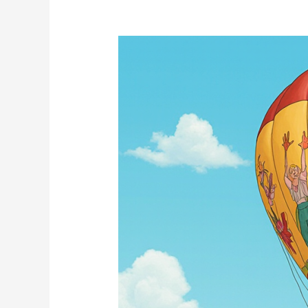
Las
7
Batas
de
Colegio
Más
Originales
de
este
Curso
[Guía
2025-
2026]