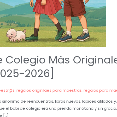
e Colegio Más Original
2025-2026]
@estr@s
,
regalos originilaes para maestras
,
regalos para ma
s sinónimo de reencuentros, libros nuevos, lápices afilados y
ue el babi de colegio era una prenda monótona y sin gracia. Ho
e […]