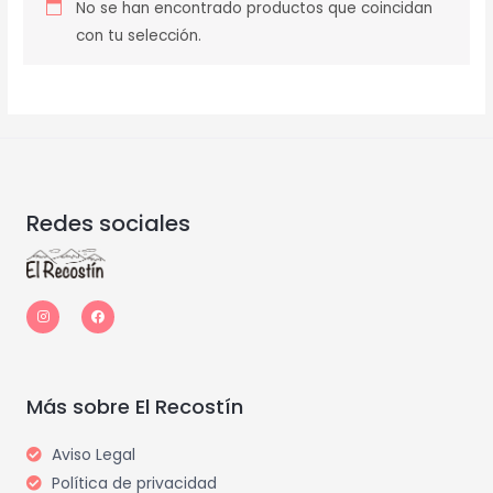
No se han encontrado productos que coincidan
con tu selección.
Redes sociales
I
F
n
a
s
c
t
e
a
b
g
o
r
o
a
k
m
Más sobre El Recostín
Aviso Legal
Política de privacidad