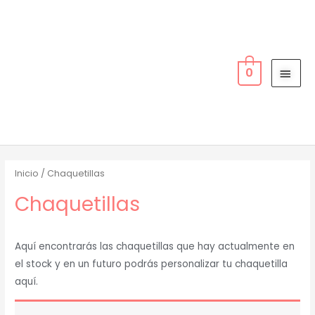
Ir
MEN
al
PRIN
contenido
0
Inicio
/ Chaquetillas
Chaquetillas
Aquí encontrarás las chaquetillas que hay actualmente en
el stock y en un futuro podrás personalizar tu chaquetilla
aquí.