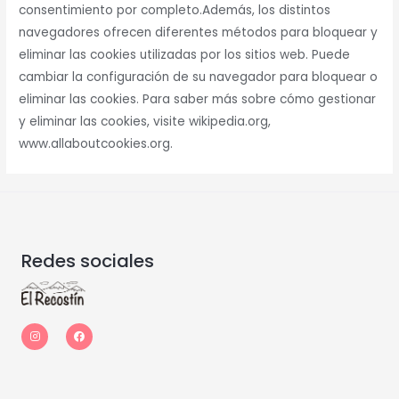
consentimiento por completo.Además, los distintos
navegadores ofrecen diferentes métodos para bloquear y
eliminar las cookies utilizadas por los sitios web. Puede
cambiar la configuración de su navegador para bloquear o
eliminar las cookies. Para saber más sobre cómo gestionar
y eliminar las cookies, visite wikipedia.org,
www.allaboutcookies.org.
Redes sociales
I
F
n
a
s
c
t
e
a
b
g
o
r
o
a
k