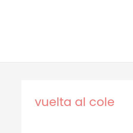
Ir
al
contenido
vuelta al cole