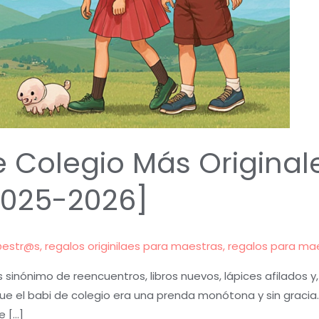
e Colegio Más Original
2025-2026]
@estr@s
,
regalos originilaes para maestras
,
regalos para ma
s sinónimo de reencuentros, libros nuevos, lápices afilados y
ue el babi de colegio era una prenda monótona y sin gracia. Ho
e […]