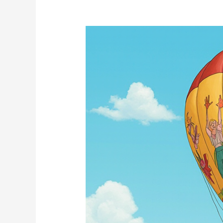
Las
7
Batas
de
Colegio
Más
Originales
de
este
Curso
[Guía
2025-
2026]