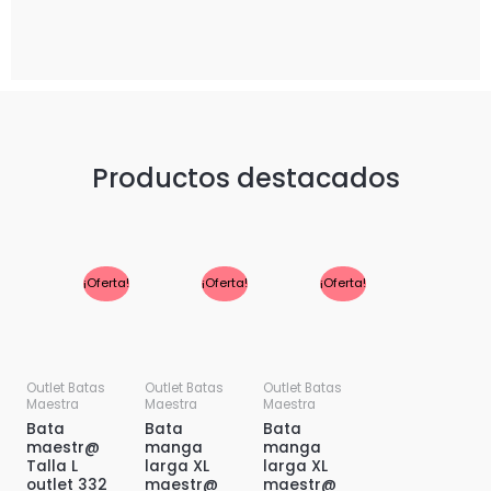
Productos destacados
El
El
El
El
El
El
¡Oferta!
¡Oferta!
¡Oferta!
precio
precio
precio
precio
precio
precio
original
actual
original
actual
original
actual
era:
es:
era:
es:
era:
es:
39,95€.
24,95€.
39,95€.
29,95€.
39,95€.
29,95€.
Outlet Batas
Outlet Batas
Outlet Batas
Maestra
Maestra
Maestra
Bata
Bata
Bata
maestr@
manga
manga
Talla L
larga XL
larga XL
outlet 332
maestr@
maestr@