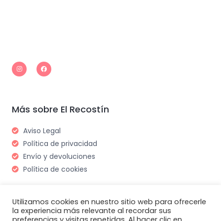
I
F
n
a
s
c
t
e
a
b
g
o
r
o
a
k
m
Más sobre El Recostín
Aviso Legal
Política de privacidad
Envío y devoluciones
Política de cookies
Utilizamos cookies en nuestro sitio web para ofrecerle
la experiencia más relevante al recordar sus
preferencias y visitas repetidas. Al hacer clic en