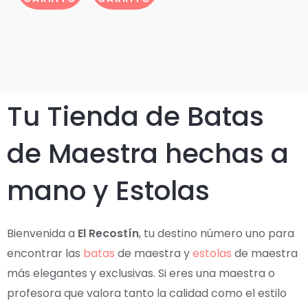
o
o
n
n
0
0
d
d
e
e
5
5
Tu Tienda de Batas
de Maestra hechas a
mano y Estolas
Bienvenida a
El Recostín
, tu destino número uno para
encontrar las
batas
de maestra y
estolas
de maestra
más elegantes y exclusivas. Si eres una maestra o
profesora que valora tanto la calidad como el estilo