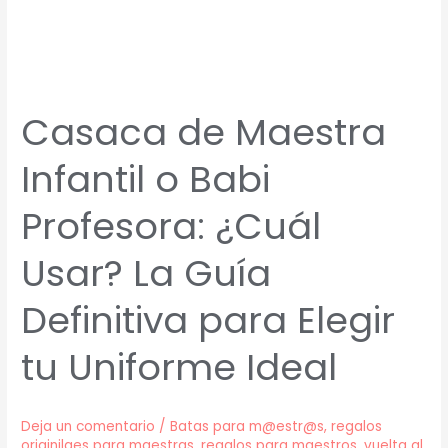
Elegir
tu
Uniforme
Ideal
Casaca de Maestra
Infantil o Babi
Profesora: ¿Cuál
Usar? La Guía
Definitiva para Elegir
tu Uniforme Ideal
Deja un comentario
/
Batas para m@estr@s
,
regalos
originilaes para maestras
,
regalos para maestros
,
vuelta al