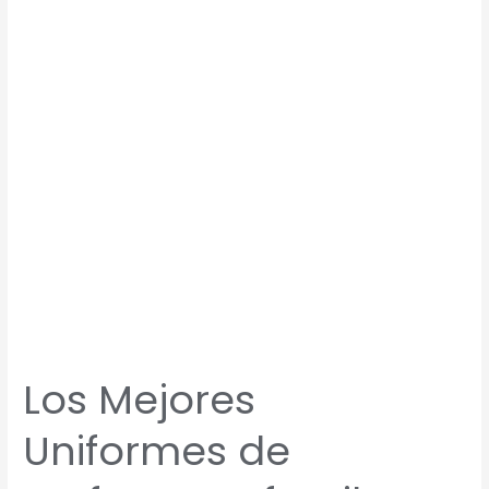
de
Profesora
Infantil:
Guía
para
el
Curso
2025
Los Mejores
Uniformes de