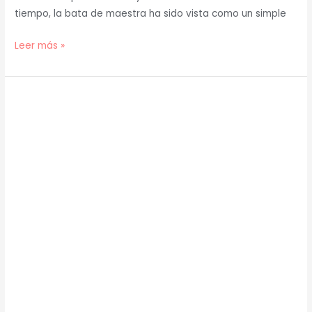
tiempo, la bata de maestra ha sido vista como un simple
Leer más »
Casaca
de
Maestra
Infantil
o
Babi
Profesora:
¿Cuál
Usar?
La
Guía
Definitiva
para