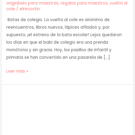
originilaes para maestras
,
regalos para maestros
,
vuelta al
cole
/
elrecostin
Batas de colegio. La vuelta al cole es sinónimo de
reencuentros, libros nuevos, lápices afilados y, por
supuesto, ¡el estreno de la bata escolar! Lejos quedaron
los días en que el babi de colegio era una prenda
monótona y sin gracia. Hoy, los pasillos de infantil y
primaria se han convertido en una pasarela de […]
Leer más »
7
Batas
de
Maestras
Baratas
que