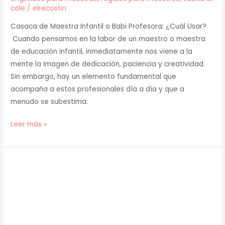
cole
/
elrecostin
Casaca de Maestra Infantil o Babi Profesora: ¿Cuál Usar?
Cuando pensamos en la labor de un maestro o maestra
de educación infantil, inmediatamente nos viene a la
mente la imagen de dedicación, paciencia y creatividad.
Sin embargo, hay un elemento fundamental que
acompaña a estos profesionales día a día y que a
menudo se subestima:
Leer más »
Las
10
batas
para
maestras