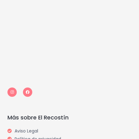
I
F
n
a
s
c
t
e
a
b
g
o
r
o
a
k
m
Más sobre El Recostín
Aviso Legal