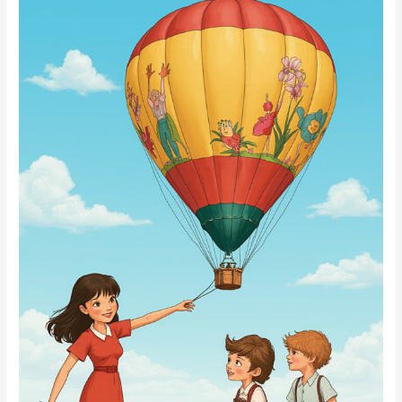
7
Batas
de
Colegio
Más
Originales
de
este
Curso
[Guía
2025-
2026]