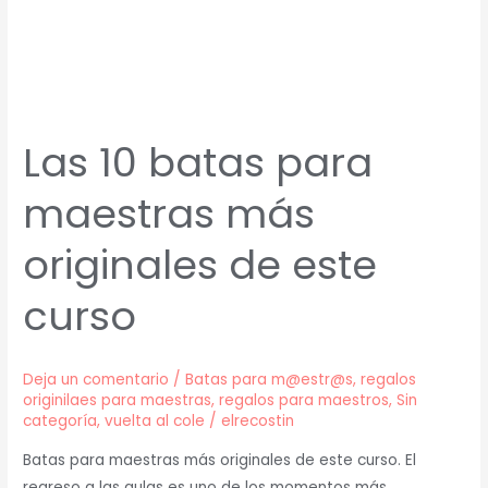
más
originales
de
este
curso
Las 10 batas para
maestras más
originales de este
curso
Deja un comentario
/
Batas para m@estr@s
,
regalos
originilaes para maestras
,
regalos para maestros
,
Sin
categoría
,
vuelta al cole
/
elrecostin
Batas para maestras más originales de este curso. El
regreso a las aulas es uno de los momentos más