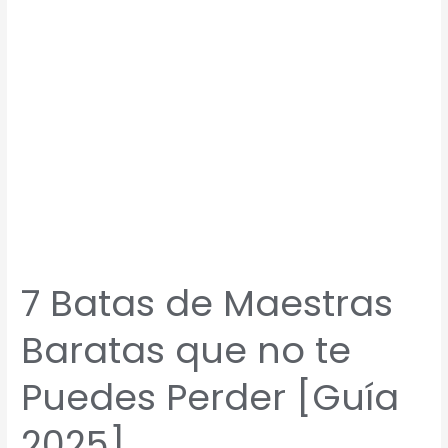
no
te
Puedes
Perder
[Guía
2025]
7 Batas de Maestras
Baratas que no te
Puedes Perder [Guía
2025]