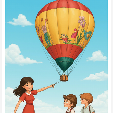
7
Batas
de
Colegio
Más
Originales
de
este
Curso
[Guía
2025-
2026]