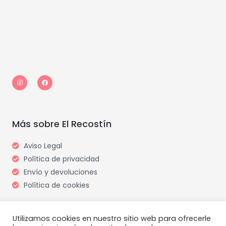
I
F
n
a
s
c
t
e
a
b
g
o
r
o
a
k
m
Más sobre El Recostín
Aviso Legal
Política de privacidad
Envío y devoluciones
Política de cookies
Utilizamos cookies en nuestro sitio web para ofrecerle