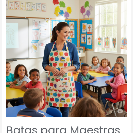
para
Maestras
Personalizadas:
Nuevas
Tendencias
para
Profes
con
Estilo
Batas para Maestras