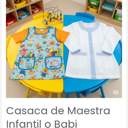
Infantil
o
Babi
Profesora:
¿Cuál
Usar?
La
Guía
Definitiva
para
Elegir
tu
Uniforme
Ideal
Casaca de Maestra
Infantil o Babi