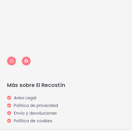
I
F
n
a
s
c
t
e
a
b
g
o
r
o
a
k
m
Más sobre El Recostín
Aviso Legal
Política de privacidad
Envío y devoluciones
Política de cookies