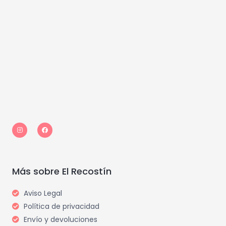
I
F
n
a
s
c
t
e
a
b
g
o
r
o
a
k
m
Más sobre El Recostín
Aviso Legal
Política de privacidad
Envío y devoluciones