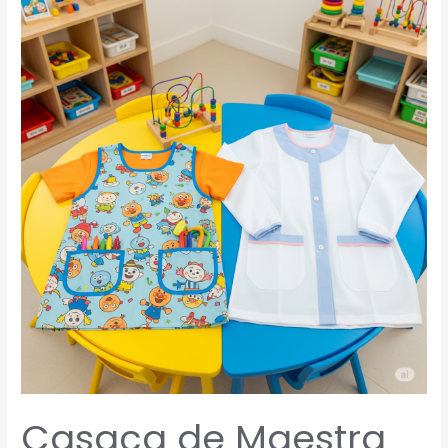
de
Maestra
Infantil
o
Babi
Profesora:
¿Cuál
Usar?
La
Guía
Definitiva
para
Elegir
tu
Uniforme
Ideal
Casaca de Maestra