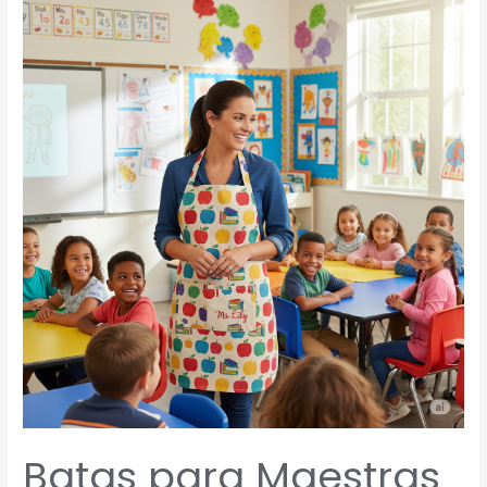
para
Maestras
Personalizadas:
Nuevas
Tendencias
para
Profes
con
Estilo
Batas para Maestras