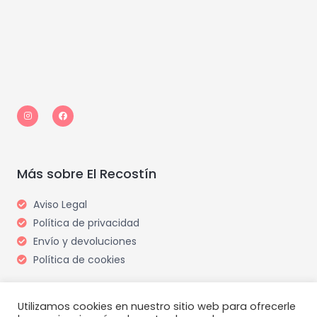
I
F
n
a
s
c
t
e
a
b
g
o
r
o
a
k
m
Más sobre El Recostín
Aviso Legal
Política de privacidad
Envío y devoluciones
Política de cookies
Utilizamos cookies en nuestro sitio web para ofrecerle