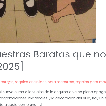
estras Baratas que no
2025]
@estr@s
,
regalos originilaes para maestras
,
regalos para ma
nuevo curso a la vuelta de la esquina o ya en pleno apoge
 programaciones, materiales y la decoración del aula, hay 
de trabajo como una […]