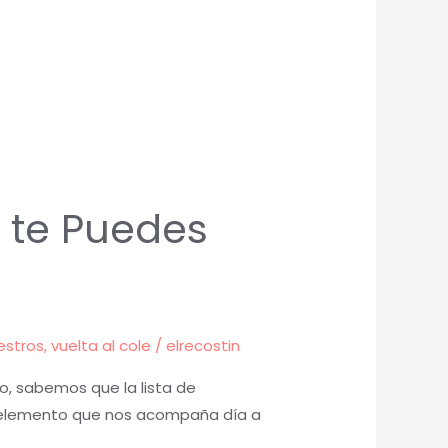
 te Puedes
estros
,
vuelta al cole
/
elrecostin
o, sabemos que la lista de
un elemento que nos acompaña día a