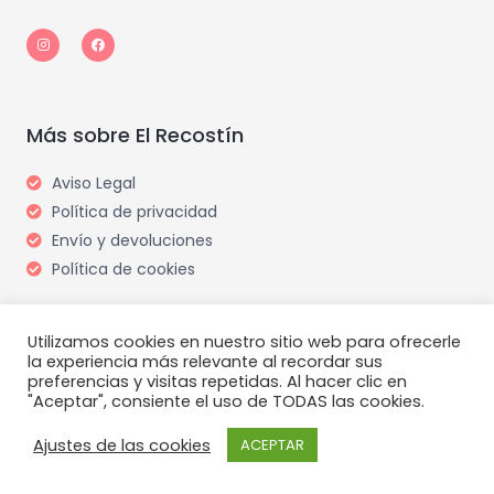
I
F
n
a
s
c
t
e
a
b
g
o
r
o
a
k
m
Más sobre El Recostín
Aviso Legal
Política de privacidad
Envío y devoluciones
Política de cookies
Utilizamos cookies en nuestro sitio web para ofrecerle
la experiencia más relevante al recordar sus
preferencias y visitas repetidas. Al hacer clic en
"Aceptar", consiente el uso de TODAS las cookies.
Copyright © 2026 El Recostín
Powered by El Recostín
Ajustes de las cookies
ACEPTAR