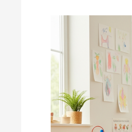
Los
Mejores
Uniformes
de
Profesora
Infantil:
Guía
para
el
Curso
2025