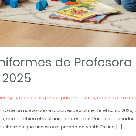
niformes de Profesora I
 2025
@estr@s
,
regalos originilaes para maestras
,
regalos para ma
nzo de un nuevo año escolar, especialmente el curso 2025, 
s, sino también el vestuario profesional. Para las educado
 mucho más que una simple prenda de vestir. Es una […]