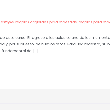
@estr@s
,
regalos originilaes para maestras
,
regalos para ma
de este curso. El regreso a las aulas es uno de los momen
sidad y, por supuesto, de nuevos retos. Para una maestra, su 
e fundamental de […]