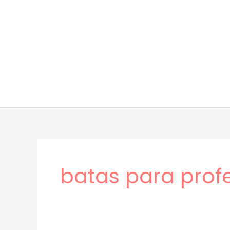
Ir
al
contenido
batas para prof