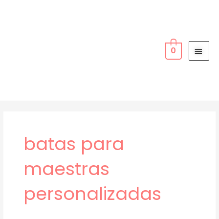
Ir
MEN
al
PRIN
contenido
0
batas para
maestras
personalizadas