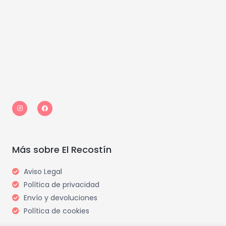
I
F
n
a
s
c
t
e
a
b
g
o
r
o
a
k
m
Más sobre El Recostín
Aviso Legal
Política de privacidad
Envío y devoluciones
Política de cookies