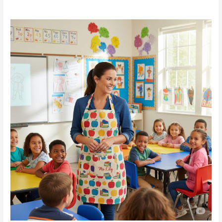
Batas
para
Maestras
Personalizadas:
Nuevas
Tendencias
para
Profes
con
Estilo