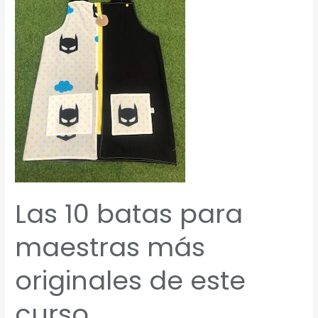
para
maestras
más
originales
de
este
curso
Las 10 batas para
maestras más
originales de este
curso