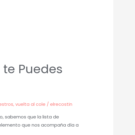
 te Puedes
estros
,
vuelta al cole
/
elrecostin
o, sabemos que la lista de
un elemento que nos acompaña día a