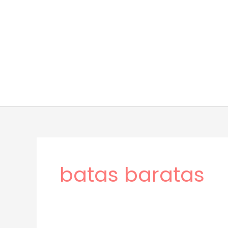
Ir
al
contenido
batas baratas