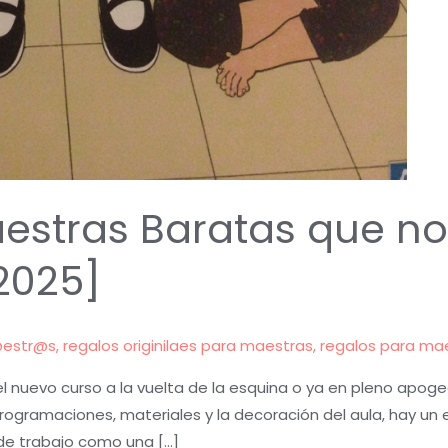
estras Baratas que no
2025]
@estr@s
,
regalos originilaes para maestras
,
regalos para ma
nuevo curso a la vuelta de la esquina o ya en pleno apoge
 programaciones, materiales y la decoración del aula, hay 
de trabajo como una […]