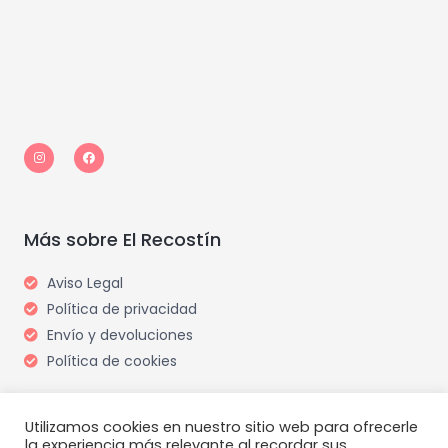
I
F
n
a
s
c
t
e
a
b
g
o
r
o
a
k
m
Más sobre El Recostín
Aviso Legal
Política de privacidad
Envío y devoluciones
Política de cookies
Utilizamos cookies en nuestro sitio web para ofrecerle
la experiencia más relevante al recordar sus