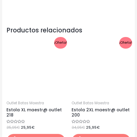
Productos relacionados
El
El
El
El
¡Oferta!
¡Oferta!
precio
precio
precio
precio
original
actual
original
actual
era:
es:
era:
es:
35,95€.
25,95€.
34,95€.
25,95€.
Outlet Batas Maestra
Outlet Batas Maestra
Estola XL maestr@ outlet
Estola 2XL maestr@ outlet
218
200
Valorado
35,95
€
25,95
€
Valorado
34,95
€
25,95
€
con
con
0
0
de
de