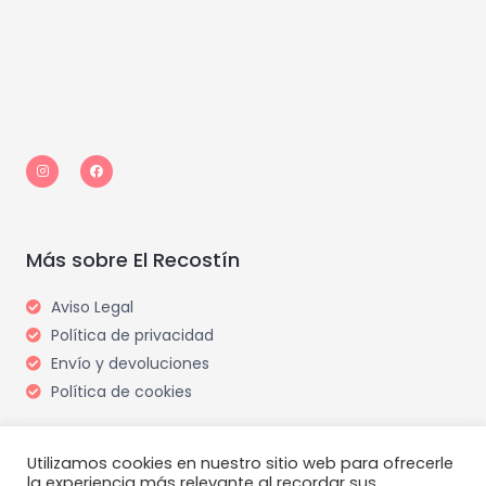
I
F
n
a
s
c
t
e
a
b
g
o
r
o
a
k
m
Más sobre El Recostín
Aviso Legal
Política de privacidad
Envío y devoluciones
Política de cookies
Utilizamos cookies en nuestro sitio web para ofrecerle
la experiencia más relevante al recordar sus