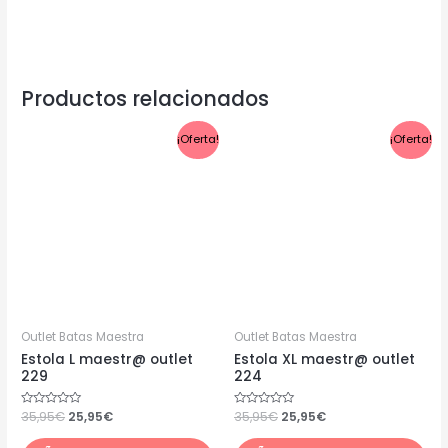
Productos relacionados
El
El
El
El
¡Oferta!
¡Oferta!
precio
precio
precio
precio
original
actual
original
actual
era:
es:
era:
es:
35,95€.
25,95€.
35,95€.
25,95€.
Outlet Batas Maestra
Outlet Batas Maestra
Estola L maestr@ outlet
Estola XL maestr@ outlet
229
224
Valorado
35,95
€
25,95
€
Valorado
35,95
€
25,95
€
con
con
0
0
de
de