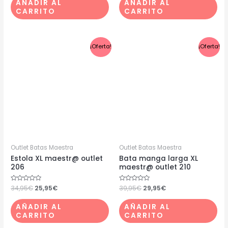
AÑADIR AL
AÑADIR AL
5
5
CARRITO
CARRITO
El
El
El
El
¡Oferta!
¡Oferta!
precio
precio
precio
precio
original
actual
original
actual
era:
es:
era:
es:
34,95€.
25,95€.
39,95€.
29,95€.
Outlet Batas Maestra
Outlet Batas Maestra
Estola XL maestr@ outlet
Bata manga larga XL
206
maestr@ outlet 210
Valorado
34,95
€
25,95
€
Valorado
39,95
€
29,95
€
con
con
0
0
de
de
AÑADIR AL
AÑADIR AL
5
5
CARRITO
CARRITO