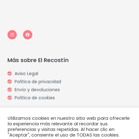
I
F
n
a
s
c
t
e
a
b
g
o
r
o
a
k
m
Más sobre El Recostín
Aviso Legal
Política de privacidad
Envío y devoluciones
Política de cookies
Utilizamos cookies en nuestro sitio web para ofrecerle
la experiencia más relevante al recordar sus
preferencias y visitas repetidas. Al hacer clic en
"Aceptar", consiente el uso de TODAS las cookies.
Copyright © 2026 El Recostín