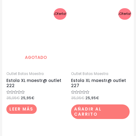
El
El
El
El
¡Oferta!
¡Oferta!
precio
precio
precio
precio
original
actual
original
actual
era:
es:
era:
es:
35,95€.
25,95€.
35,95€.
25,95€.
AGOTADO
Outlet Batas Maestra
Outlet Batas Maestra
Estola XL maestr@ outlet
Estola XL maestr@ outlet
222
227
Valorado
35,95
€
25,95
€
Valorado
35,95
€
25,95
€
con
con
0
0
de
de
LEER MÁS
AÑADIR AL
5
5
CARRITO