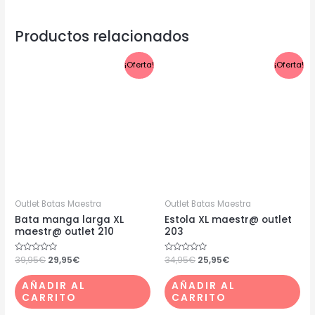
Productos relacionados
El
El
El
El
¡Oferta!
¡Oferta!
precio
precio
precio
precio
original
actual
original
actual
era:
es:
era:
es:
39,95€.
29,95€.
34,95€.
25,95€.
Outlet Batas Maestra
Outlet Batas Maestra
Bata manga larga XL
Estola XL maestr@ outlet
maestr@ outlet 210
203
Valorado
39,95
€
29,95
€
Valorado
34,95
€
25,95
€
con
con
0
0
de
de
AÑADIR AL
AÑADIR AL
5
5
CARRITO
CARRITO