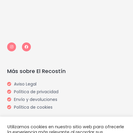
I
F
n
a
s
c
t
e
a
b
g
o
r
o
a
k
m
Más sobre El Recostín
Aviso Legal
Política de privacidad
Envío y devoluciones
Política de cookies
Utilizamos cookies en nuestro sitio web para ofrecerle
la experiencia más relevante al recordar sus