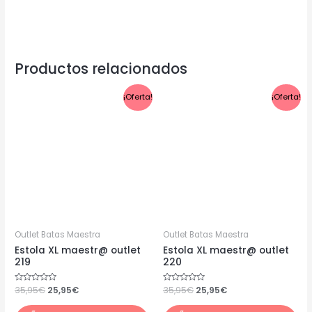
Productos relacionados
El
El
El
El
¡Oferta!
¡Oferta!
precio
precio
precio
precio
original
actual
original
actual
era:
es:
era:
es:
35,95€.
25,95€.
35,95€.
25,95€.
Outlet Batas Maestra
Outlet Batas Maestra
Estola XL maestr@ outlet
Estola XL maestr@ outlet
219
220
Valorado
35,95
€
25,95
€
Valorado
35,95
€
25,95
€
con
con
0
0
de
de