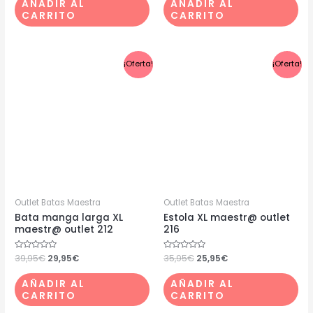
AÑADIR AL
AÑADIR AL
5
5
CARRITO
CARRITO
El
El
El
El
¡Oferta!
¡Oferta!
precio
precio
precio
precio
original
actual
original
actual
era:
es:
era:
es:
39,95€.
29,95€.
35,95€.
25,95€.
Outlet Batas Maestra
Outlet Batas Maestra
Bata manga larga XL
Estola XL maestr@ outlet
maestr@ outlet 212
216
Valorado
39,95
€
29,95
€
Valorado
35,95
€
25,95
€
con
con
0
0
de
de
AÑADIR AL
AÑADIR AL
5
5
CARRITO
CARRITO