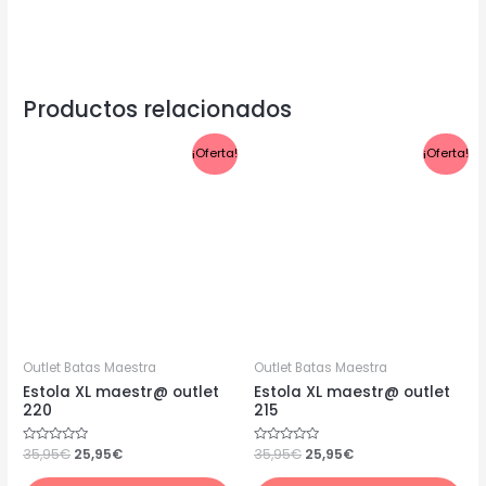
Productos relacionados
El
El
El
El
¡Oferta!
¡Oferta!
precio
precio
precio
precio
original
actual
original
actual
era:
es:
era:
es:
35,95€.
25,95€.
35,95€.
25,95€.
Outlet Batas Maestra
Outlet Batas Maestra
Estola XL maestr@ outlet
Estola XL maestr@ outlet
220
215
Valorado
35,95
€
25,95
€
Valorado
35,95
€
25,95
€
con
con
0
0