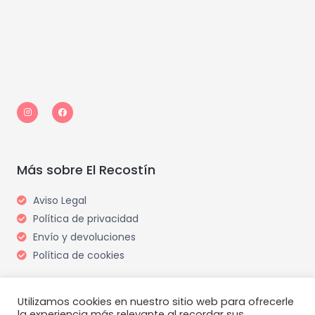
I
F
n
a
s
c
t
e
a
b
g
o
r
o
a
k
m
Más sobre El Recostín
Aviso Legal
Política de privacidad
Envío y devoluciones
Política de cookies
Utilizamos cookies en nuestro sitio web para ofrecerle
la experiencia más relevante al recordar sus