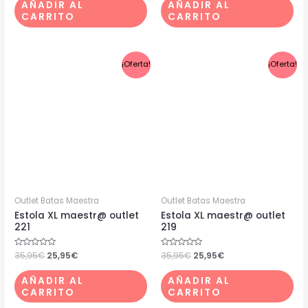
de
de
AÑADIR AL
AÑADIR AL
5
5
CARRITO
CARRITO
El
El
El
El
¡Oferta!
¡Oferta!
precio
precio
precio
precio
original
actual
original
actual
era:
es:
era:
es:
35,95€.
25,95€.
35,95€.
25,95€.
Outlet Batas Maestra
Outlet Batas Maestra
Estola XL maestr@ outlet
Estola XL maestr@ outlet
221
219
Valorado
35,95
€
25,95
€
Valorado
35,95
€
25,95
€
con
con
0
0
de
de
AÑADIR AL
AÑADIR AL
5
5
CARRITO
CARRITO