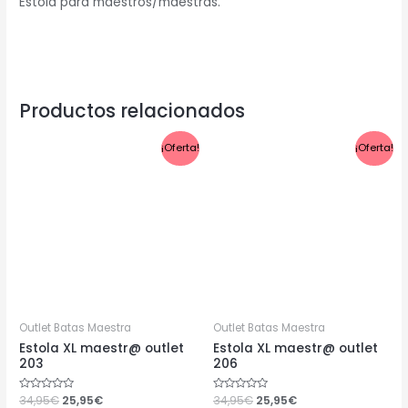
Estola para maestros/maestras.
Productos relacionados
El
El
El
El
¡Oferta!
¡Oferta!
precio
precio
precio
precio
original
actual
original
actual
era:
es:
era:
es:
34,95€.
25,95€.
34,95€.
25,95€.
Outlet Batas Maestra
Outlet Batas Maestra
Estola XL maestr@ outlet
Estola XL maestr@ outlet
203
206
Valorado
34,95
€
25,95
€
Valorado
34,95
€
25,95
€