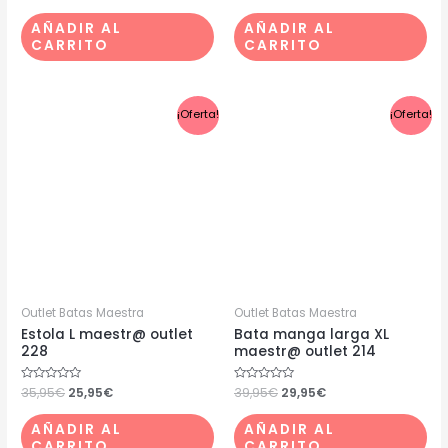
con
con
0
0
de
de
AÑADIR AL
AÑADIR AL
5
5
CARRITO
CARRITO
El
El
El
El
¡Oferta!
¡Oferta!
precio
precio
precio
precio
original
actual
original
actual
era:
es:
era:
es:
35,95€.
25,95€.
39,95€.
29,95€.
Outlet Batas Maestra
Outlet Batas Maestra
Estola L maestr@ outlet
Bata manga larga XL
228
maestr@ outlet 214
Valorado
35,95
€
25,95
€
Valorado
39,95
€
29,95
€
con
con
0
0
de
de
AÑADIR AL
AÑADIR AL
5
5
CARRITO
CARRITO