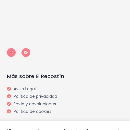
I
F
n
a
s
c
t
e
a
b
g
o
r
o
a
k
m
Más sobre El Recostín
Aviso Legal
Política de privacidad
Envío y devoluciones
Política de cookies