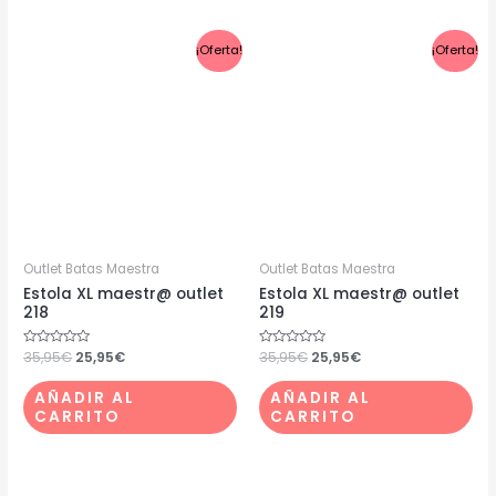
El
El
El
El
¡Oferta!
¡Oferta!
precio
precio
precio
precio
original
actual
original
actual
era:
es:
era:
es:
35,95€.
25,95€.
35,95€.
25,95€.
Outlet Batas Maestra
Outlet Batas Maestra
Estola XL maestr@ outlet
Estola XL maestr@ outlet
218
219
Valorado
35,95
€
25,95
€
Valorado
35,95
€
25,95
€
con
con
0
0
de
de
AÑADIR AL
AÑADIR AL
5
5
CARRITO
CARRITO