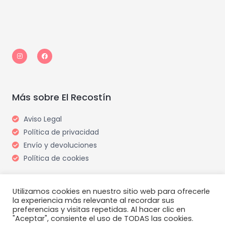
I
F
n
a
s
c
t
e
a
b
g
o
r
o
a
k
m
Más sobre El Recostín
Aviso Legal
Política de privacidad
Envío y devoluciones
Política de cookies
Utilizamos cookies en nuestro sitio web para ofrecerle
la experiencia más relevante al recordar sus
preferencias y visitas repetidas. Al hacer clic en
"Aceptar", consiente el uso de TODAS las cookies.
Copyright © 2026 El Recostín