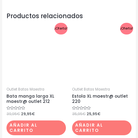
Productos relacionados
El
El
El
El
¡Oferta!
¡Oferta!
precio
precio
precio
precio
original
actual
original
actual
era:
es:
era:
es:
39,95€.
29,95€.
35,95€.
25,95€.
Outlet Batas Maestra
Outlet Batas Maestra
Bata manga larga XL
Estola XL maestr@ outlet
maestr@ outlet 212
220
Valorado
39,95
€
29,95
€
Valorado
35,95
€
25,95
€
con
con
0
0
de
de
AÑADIR AL
AÑADIR AL
5
5
CARRITO
CARRITO