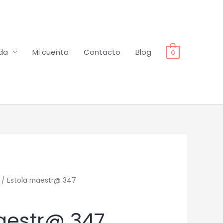
da
Mi cuenta
Contacto
Blog
0
/ Estola maestr@ 347
aestr@ 347