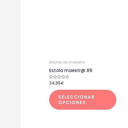
prod
tiene
múlti
varia
Las
opci
se
pued
elegir
Estolas de maestra
en
Estola maestr@ 89
la
34,95
€
Valorado
pági
con
0
de
de
SELECCIONAR
5
prod
OPCIONES