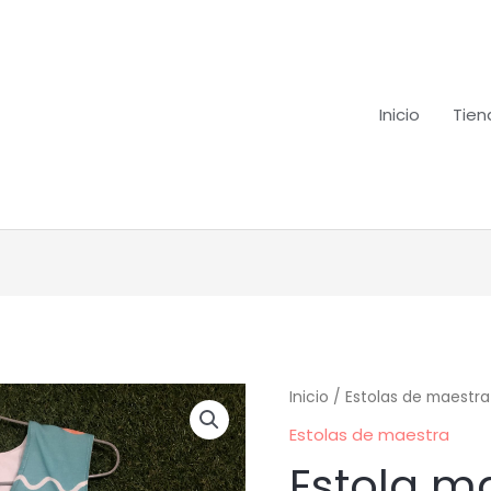
Inicio
Tien
Estola
Inicio
/
Estolas de maestra
maestr@
Estolas de maestra
347
Estola m
cantidad