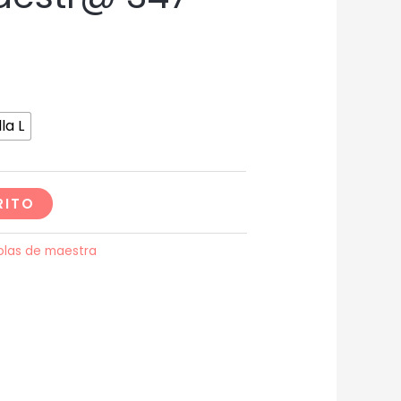
la L
RITO
olas de maestra