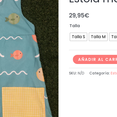
29,95
€
Talla
Talla S
Talla M
Tal
AÑADIR AL CAR
SKU:
N/D
Categoría:
Est