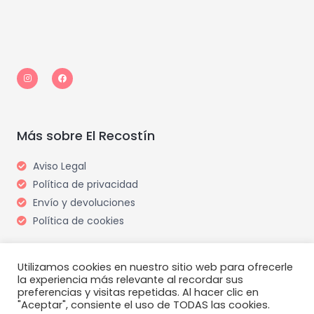
I
F
n
a
s
c
t
e
a
b
g
o
r
o
a
k
m
Más sobre El Recostín
Aviso Legal
Política de privacidad
Envío y devoluciones
Política de cookies
Utilizamos cookies en nuestro sitio web para ofrecerle
la experiencia más relevante al recordar sus
preferencias y visitas repetidas. Al hacer clic en
"Aceptar", consiente el uso de TODAS las cookies.
Copyright © 2026 El Recostín