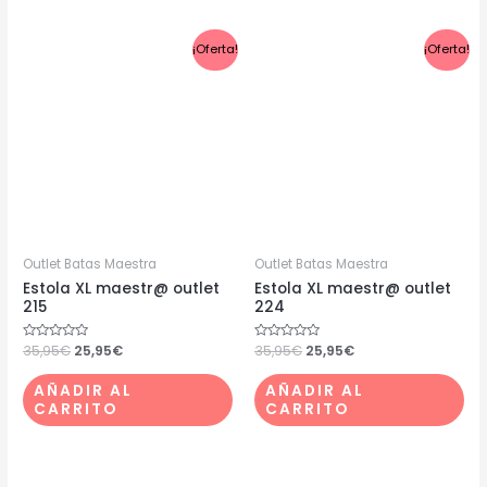
El
El
El
El
¡Oferta!
¡Oferta!
precio
precio
precio
precio
original
actual
original
actual
era:
es:
era:
es:
35,95€.
25,95€.
35,95€.
25,95€.
Outlet Batas Maestra
Outlet Batas Maestra
Estola XL maestr@ outlet
Estola XL maestr@ outlet
215
224
Valorado
35,95
€
25,95
€
Valorado
35,95
€
25,95
€
con
con
0
0
de
de
AÑADIR AL
AÑADIR AL
5
5
CARRITO
CARRITO