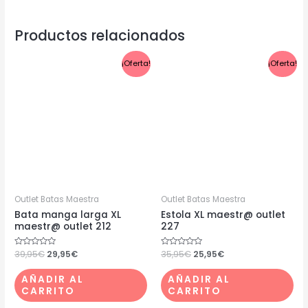
Productos relacionados
El
El
El
El
¡Oferta!
¡Oferta!
precio
precio
precio
precio
original
actual
original
actual
era:
es:
era:
es:
39,95€.
29,95€.
35,95€.
25,95€.
Outlet Batas Maestra
Outlet Batas Maestra
Bata manga larga XL
Estola XL maestr@ outlet
maestr@ outlet 212
227
Valorado
39,95
€
29,95
€
Valorado
35,95
€
25,95
€
con
con
0
0
de
de
AÑADIR AL
AÑADIR AL
5
5
CARRITO
CARRITO