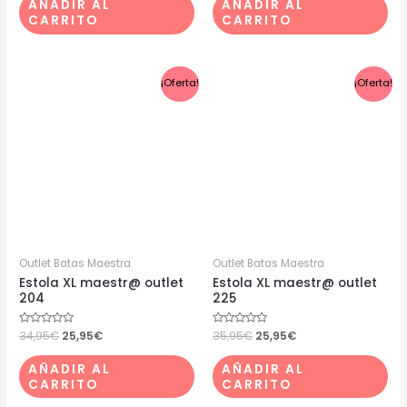
AÑADIR AL
AÑADIR AL
5
5
CARRITO
CARRITO
El
El
El
El
¡Oferta!
¡Oferta!
precio
precio
precio
precio
original
actual
original
actual
era:
es:
era:
es:
34,95€.
25,95€.
35,95€.
25,95€.
Outlet Batas Maestra
Outlet Batas Maestra
Estola XL maestr@ outlet
Estola XL maestr@ outlet
204
225
Valorado
34,95
€
25,95
€
Valorado
35,95
€
25,95
€
con
con
0
0
de
de
AÑADIR AL
AÑADIR AL
5
5
CARRITO
CARRITO