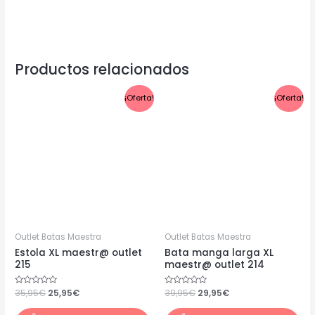
Productos relacionados
El
El
El
El
¡Oferta!
¡Oferta!
precio
precio
precio
precio
original
actual
original
actual
era:
es:
era:
es:
35,95€.
25,95€.
39,95€.
29,95€.
Outlet Batas Maestra
Outlet Batas Maestra
Estola XL maestr@ outlet
Bata manga larga XL
215
maestr@ outlet 214
Valorado
35,95
€
25,95
€
Valorado
39,95
€
29,95
€
con
con
0
0
de
de