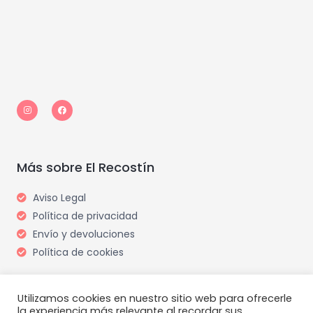
I
F
n
a
s
c
t
e
a
b
g
o
r
o
a
k
m
Más sobre El Recostín
Aviso Legal
Política de privacidad
Envío y devoluciones
Política de cookies
Utilizamos cookies en nuestro sitio web para ofrecerle
la experiencia más relevante al recordar sus