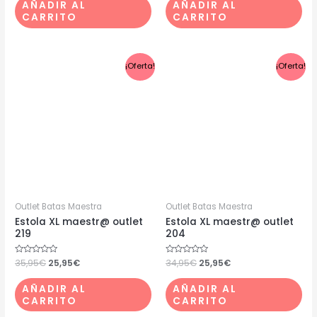
de
de
AÑADIR AL
AÑADIR AL
5
5
CARRITO
CARRITO
El
El
El
El
¡Oferta!
¡Oferta!
precio
precio
precio
precio
original
actual
original
actual
era:
es:
era:
es:
35,95€.
25,95€.
34,95€.
25,95€.
Outlet Batas Maestra
Outlet Batas Maestra
Estola XL maestr@ outlet
Estola XL maestr@ outlet
219
204
Valorado
35,95
€
25,95
€
Valorado
34,95
€
25,95
€
con
con
0
0
de
de
AÑADIR AL
AÑADIR AL
5
5
CARRITO
CARRITO