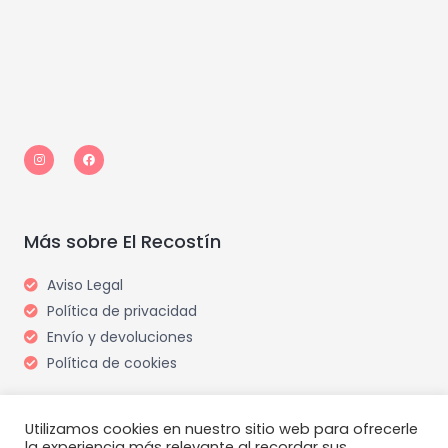
I
F
n
a
s
c
t
e
a
b
g
o
r
o
a
k
m
Más sobre El Recostín
Aviso Legal
Política de privacidad
Envío y devoluciones
Política de cookies
Utilizamos cookies en nuestro sitio web para ofrecerle
la experiencia más relevante al recordar sus