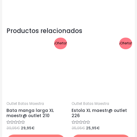
Productos relacionados
El
El
El
El
¡Oferta!
¡Oferta!
precio
precio
precio
precio
original
actual
original
actual
era:
es:
era:
es:
39,95€.
29,95€.
35,95€.
25,95€.
Outlet Batas Maestra
Outlet Batas Maestra
Bata manga larga XL
Estola XL maestr@ outlet
maestr@ outlet 210
226
Valorado
39,95
€
29,95
€
Valorado
35,95
€
25,95
€
con
con
0
0