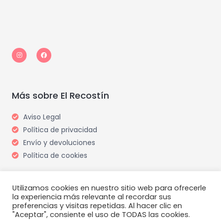
I
F
n
a
s
c
t
e
a
b
g
o
r
o
a
k
m
Más sobre El Recostín
Aviso Legal
Política de privacidad
Envío y devoluciones
Política de cookies
Utilizamos cookies en nuestro sitio web para ofrecerle
la experiencia más relevante al recordar sus
preferencias y visitas repetidas. Al hacer clic en
"Aceptar", consiente el uso de TODAS las cookies.
Copyright © 2026 El Recostín