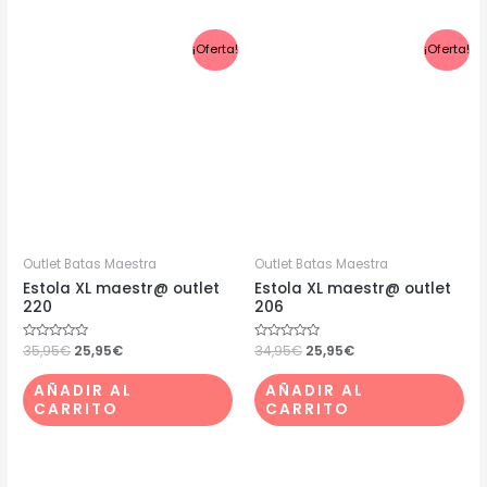
El
El
El
El
¡Oferta!
¡Oferta!
precio
precio
precio
precio
original
actual
original
actual
era:
es:
era:
es:
35,95€.
25,95€.
34,95€.
25,95€.
Outlet Batas Maestra
Outlet Batas Maestra
Estola XL maestr@ outlet
Estola XL maestr@ outlet
220
206
Valorado
35,95
€
25,95
€
Valorado
34,95
€
25,95
€
con
con
0
0
de
de
AÑADIR AL
AÑADIR AL
5
5
CARRITO
CARRITO