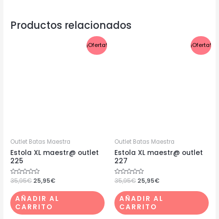
Productos relacionados
El
El
El
El
¡Oferta!
¡Oferta!
precio
precio
precio
precio
original
actual
original
actual
era:
es:
era:
es:
35,95€.
25,95€.
35,95€.
25,95€.
Outlet Batas Maestra
Outlet Batas Maestra
Estola XL maestr@ outlet
Estola XL maestr@ outlet
225
227
Valorado
35,95
€
25,95
€
Valorado
35,95
€
25,95
€
con
con
0
0
de
de
AÑADIR AL
AÑADIR AL
5
5
CARRITO
CARRITO