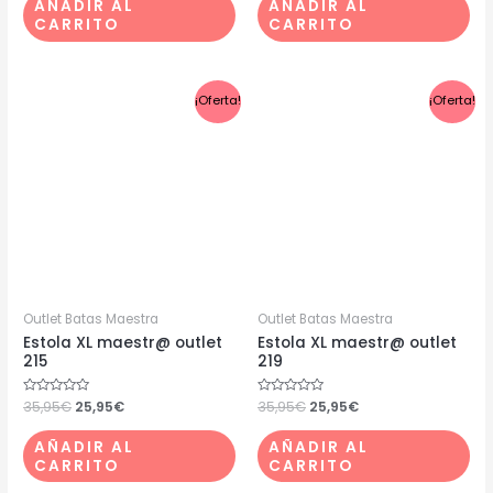
AÑADIR AL
AÑADIR AL
5
5
CARRITO
CARRITO
El
El
El
El
¡Oferta!
¡Oferta!
precio
precio
precio
precio
original
actual
original
actual
era:
es:
era:
es:
35,95€.
25,95€.
35,95€.
25,95€.
Outlet Batas Maestra
Outlet Batas Maestra
Estola XL maestr@ outlet
Estola XL maestr@ outlet
215
219
Valorado
35,95
€
25,95
€
Valorado
35,95
€
25,95
€
con
con
0
0
de
de
AÑADIR AL
AÑADIR AL
5
5
CARRITO
CARRITO