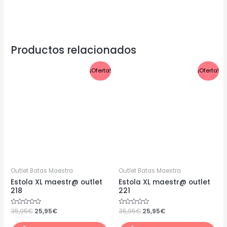
Productos relacionados
El
El
El
El
¡Oferta!
¡Oferta!
precio
precio
precio
precio
original
actual
original
actual
era:
es:
era:
es:
35,95€.
25,95€.
35,95€.
25,95€.
Outlet Batas Maestra
Outlet Batas Maestra
Estola XL maestr@ outlet
Estola XL maestr@ outlet
218
221
Valorado
35,95
€
25,95
€
Valorado
35,95
€
25,95
€
con
con
0
0
de
de