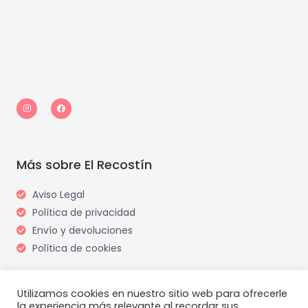
I
F
n
a
s
c
t
e
a
b
g
o
r
o
a
k
m
Más sobre El Recostín
Aviso Legal
Política de privacidad
Envío y devoluciones
Política de cookies
Utilizamos cookies en nuestro sitio web para ofrecerle
la experiencia más relevante al recordar sus