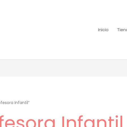
Inicio
Tien
esora Infantil”
fesora Infantil