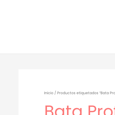
Ir
al
contenido
Inicio
/ Productos etiquetados “Bata Prof
Bata Pro