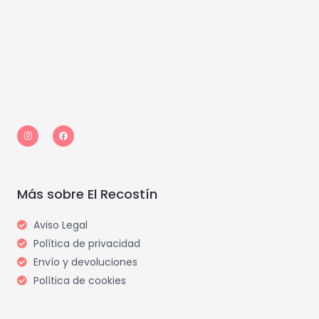
I
F
n
a
s
c
t
e
a
b
g
o
r
o
a
k
m
Más sobre El Recostín
Aviso Legal
Política de privacidad
Envío y devoluciones
Política de cookies