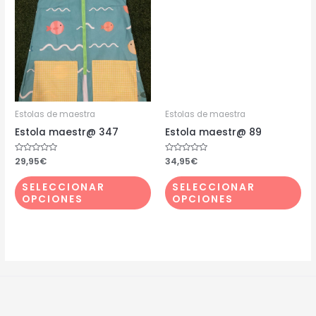
tiene
tie
múltiples
múl
variantes.
var
Las
Las
opciones
op
se
se
pueden
pu
Estolas de maestra
Estolas de maestra
elegir
ele
Estola maestr@ 347
Estola maestr@ 89
en
en
Valorado
29,95
€
Valorado
34,95
€
la
la
con
con
0
0
página
pá
de
de
SELECCIONAR
SELECCIONAR
5
5
OPCIONES
OPCIONES
de
de
producto
pr